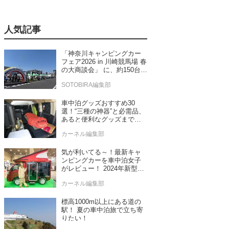
人気記事
「神奈川キャンピングカー
フェア2026 in 川崎競馬場 春
の大商談会」 に、約150台の
キャンピングカーが集結！
SOTOBIRA編集部
車中泊グッズおすすめ30
選！“三種の神器”と必需品、
あると便利なグッズまで車
中泊専門誌推薦
カーネル編集部
気が利いてる～！最新キャ
ンピングカーを車中泊女子
がレビュー！ 2024年新型モ
デル4台をチェック
カーネル編集部
標高1000m以上にある道の
駅！ 夏の車中泊旅で立ち寄
りたい！