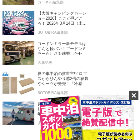
カーネル編集部
【大阪キャンピングカーシ
ョー2026】ここが見どこ
ろ！ 2026年3月14日（土）
～15日（日）インテックス
SOTOBIRA編集部
大阪
ゴードンミラー新モデルは
なんと軽バン！ゴードンミ
ラーらしさを踏襲したセン
ス抜群のバンライフ車が発
大森弘恵
売！
夏の車中泊の救世主!? ロゴ
スからひんやり感2倍の寝袋
やシーツが発売！「冷感・
吸汗」シリーズに期待
SOTOBIRA編集部
買ってよかった？テントむ
し 軽キャンピングカーに5
年乗ってわかったメリット
とデメリット
まるなな
最高級の車中泊を提供する
「ハイグレードキャンピン