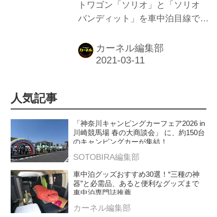
トワゴン「ソリオ」と「ソリオ
バンディット」を車中泊目線でイ
ンプレッション。ラゲッジの広さ
や、車中泊にベストなシートアレ
カーネル編集部
ンジ、乗り心地などを紹介。
人気記事
「神奈川キャンピングカーフェア2026 in
川崎競馬場 春の大商談会」 に、約150台
のキャンピングカーが集結！
SOTOBIRA編集部
車中泊グッズおすすめ30選！“三種の神
器”と必需品、あると便利なグッズまで
車中泊専門誌推薦
カーネル編集部