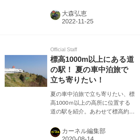
介。軽バン、ダイハツ・ハイゼッ
トカーゴがベースのモデルでバン
大森弘恵
ライフ仕様。コンセプトや内外装
の特徴など。
Official Staff
標高1000m以上にある道
の駅！ 夏の車中泊旅で
立ち寄りたい！
夏の車中泊旅で立ち寄りたい、標
高1000ｍ以上の高所に位置する
道の駅を紹介。あわせて標高約
900ｍ以上にある道の駅もピック
アップ。標高が高ければ涼しくさ
カーネル編集部
わやか。高地で採れた自然の恵み