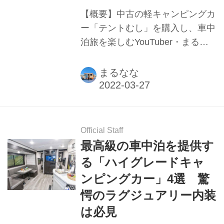
【概要】中古の軽キャンピングカ
ー「テントむし」を購入し、車中
泊旅を楽しむYouTuber・まるな
なさんによる徹底レビュー。購入
理由、買ってよかったと思えるお
まるなな
気に入りポイント、気になってい
る点など。
Official Staff
最高級の車中泊を提供す
る「ハイグレードキャ
ンピングカー」4選 驚
愕のラグジュアリー内装
は必見