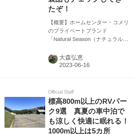
たぞ！
【概要】ホームセンター・コメリ
のプライベートブランド
「Natural Season（ナチュラルシ
ーズン）」の新製品体験会レポー
ト。人気キャンプ用品や秋冬キャ
大森弘恵
ンプ向け新製品などの紹介。
Official Staff
標高800m以上のRVパー
ク9選 真夏の車中泊で
も涼しく快適に眠れる！
1000m以上は5カ所