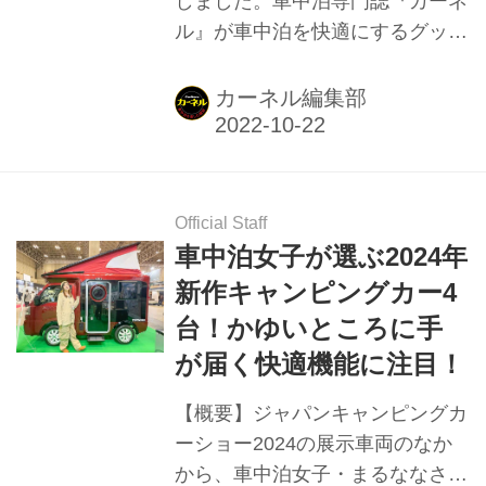
しました。車中泊専門誌『カーネ
くないはず。本気でキャンピング
ル』が車中泊を快適にするグッズ
カー購入を考えているオーナー予
を紹介。カーネルが提唱する車中
備軍から、興味本位の来場者ま
泊“三種の神器”、車中泊の必需
カーネル編集部
で、気軽に楽しめるのが...
品、おすすめグッズなど。
Official Staff
車中泊女子が選ぶ2024年
新作キャンピングカー4
台！かゆいところに手
が届く快適機能に注目！
【概要】ジャパンキャンピングカ
ーショー2024の展示車両のなか
から、車中泊女子・まるななさん