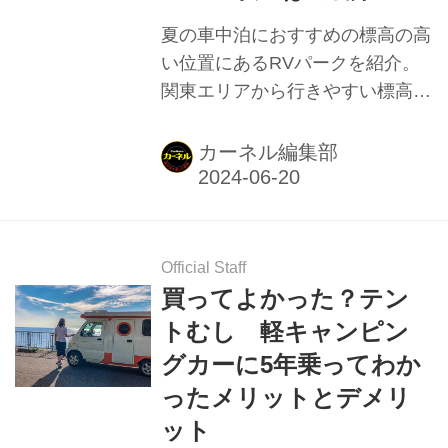
夏の車中泊におすすめの標高の高
い位置にあるRVパークを紹介。
関東エリアから行きやすい標高
1000ｍ以上のRVパーク5施設と
標高800ｍ以上のRVパーク4施設
カーネル編集部
を紹介。
Official Staff
買ってよかった？テン
トむし 軽キャンピン
グカーに5年乗ってわか
ったメリットとデメリ
ット