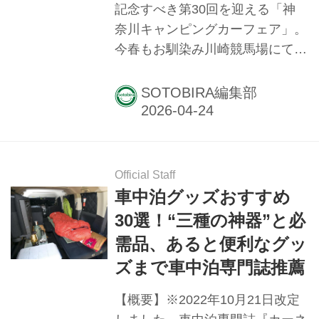
記念すべき第30回を迎える「神
奈川キャンピングカーフェア」。
今春もお馴染み川崎競馬場にて、
4月25日（土）～26日（日）の日
程で開催されます。ここではそん
SOTOBIRA編集部
な通称「かなキャン」の見どころ
を紹介します！ なんといっても
入場無料！ アクセスもよく、気
軽に遊びにいける 首都圏から来
Official Staff
やすい！ そんなアクセスのいい
車中泊グッズおすすめ
川崎競馬場での開催ということも
30選！“三種の神器”と必
あり、毎回多くの方々が来場する
需品、あると便利なグッ
同イベント。人気の秘密のひとつ
ズまで車中泊専門誌推薦
といえるのが「入場料無料」とい
うこと。「ちょっと遊びがてら見
【概要】※2022年10月21日改定
にいってみよう」という人も少な