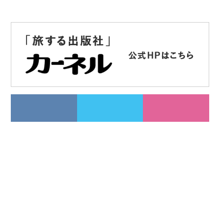
れた「名古屋キャンピングフェア
2026 SPRING」に続き、日本RV
協会が関連するビッグイベント
が、この「大阪キャンピングカー
ショー2026」です。「西日本最
大級」のキャッチコピーのとお
り、約 250 台のキャンピングカ
ーがインテックス大阪に勢ぞろ
い！ 日本向けのコンパクトサイ
ズから夢が広がる欧米の大型サイ
ズまで、あらゆる車種のキャンピ
ングカーが展示されます。 「キ
ャンピングカーが欲しい！」とい
う購入希...