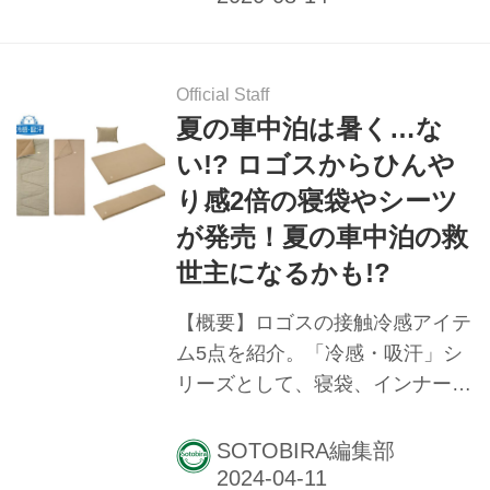
も楽しめる。
Official Staff
夏の車中泊は暑く…な
い!? ロゴスからひんや
り感2倍の寝袋やシーツ
が発売！夏の車中泊の救
世主になるかも!?
【概要】ロゴスの接触冷感アイテ
ム5点を紹介。「冷感・吸汗」シ
リーズとして、寝袋、インナーシ
ュラフ、マットカバー、枕をリリ
ース。特徴やスペック、価格な
SOTOBIRA編集部
ど。