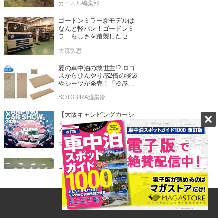
カーネル編集部
ゴードンミラー新モデルは
なんと軽バン！ゴードンミ
ラーらしさを踏襲したセン
ス抜群のバンライフ車が発
大森弘恵
売！
夏の車中泊の救世主!? ロゴ
スからひんやり感2倍の寝袋
やシーツが発売！「冷感・
吸汗」シリーズに期待
SOTOBIRA編集部
【大阪キャンピングカーシ
ョー2026】ここが見どこ
ろ！ 2026年3月14日（土）
～15日（日）インテックス
SOTOBIRA編集部
大阪
「コメリ」がコスパよしの
キャンプ用品をお披露目！
秋冬キャンプ新製品もチェ
ックしてきたぞ！
大森弘恵
標高800m以上のRVパーク9
選 真夏の車中泊でも涼し