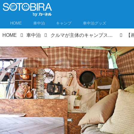
HOME
車中泊
キャンプ
車中泊グッズ
HOME
車中泊
クルマが主体のキャンプスタイル「VAN CAMP」 こだわり派が続々参戦！イベントレポート