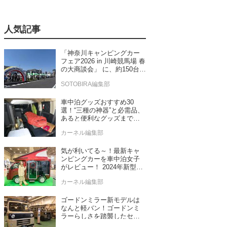
人気記事
「神奈川キャンピングカー
フェア2026 in 川崎競馬場 春
の大商談会」 に、約150台の
キャンピングカーが集結！
SOTOBIRA編集部
車中泊グッズおすすめ30
選！“三種の神器”と必需品、
あると便利なグッズまで車
中泊専門誌推薦
カーネル編集部
気が利いてる～！最新キャ
ンピングカーを車中泊女子
がレビュー！ 2024年新型モ
デル4台をチェック
カーネル編集部
ゴードンミラー新モデルは
なんと軽バン！ゴードンミ
ラーらしさを踏襲したセン
ス抜群のバンライフ車が発