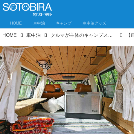
HOME
車中泊
キャンプ
車中泊グッズ
HOME
車中泊
クルマが主体のキャンプスタイル「VAN CAMP」 こだわり派が続々参戦！イベントレポート