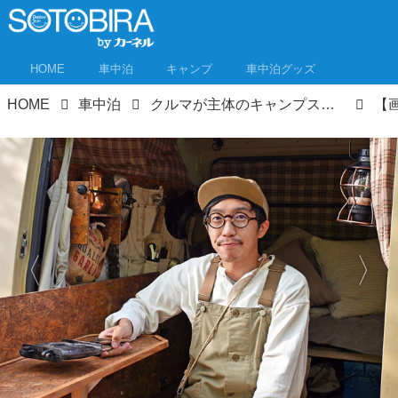
HOME
車中泊
キャンプ
車中泊グッズ
HOME
車中泊
クルマが主体のキャンプスタイル「VAN CAMP」 こだわり派が続々参戦！イベントレポート