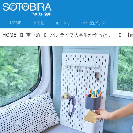
HOME
車中泊
キャンプ
車中泊グッズ
HOME
車中泊
バンライフ大学生が作ったイケア雑貨の車中泊スタイル 日本と北欧の融合の「ジャパンディ」インテリア