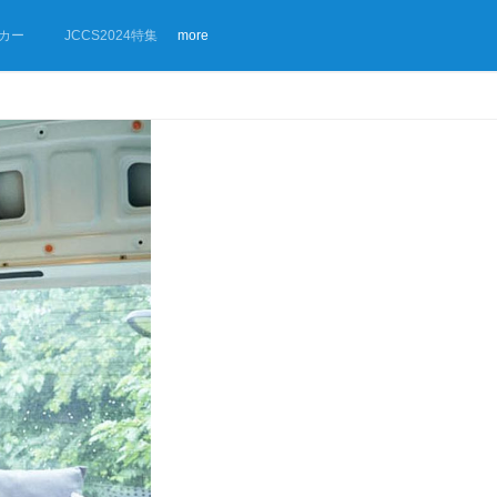
カー
JCCS2024特集
more