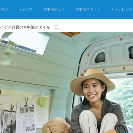
車中泊
キャンプ
車中泊グッズ
車中泊スポット
キャンピング
バンライフ大学生が作ったイケア雑貨の車中泊スタイル 日本と北欧の融合の「ジャパンディ」インテリア