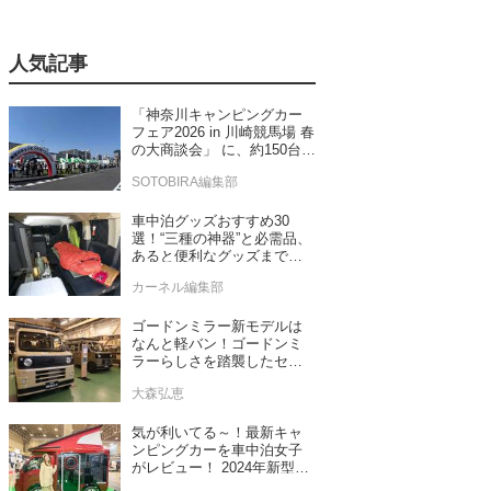
人気記事
「神奈川キャンピングカー
フェア2026 in 川崎競馬場 春
の大商談会」 に、約150台の
キャンピングカーが集結！
SOTOBIRA編集部
車中泊グッズおすすめ30
選！“三種の神器”と必需品、
あると便利なグッズまで車
中泊専門誌推薦
カーネル編集部
ゴードンミラー新モデルは
なんと軽バン！ゴードンミ
ラーらしさを踏襲したセン
ス抜群のバンライフ車が発
大森弘恵
売！
気が利いてる～！最新キャ
ンピングカーを車中泊女子
がレビュー！ 2024年新型モ
デル4台をチェック