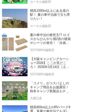
カーネル編集部
標高1000m以上にある道の
駅！ 夏の車中泊旅で立ち寄
りたい！
カーネル編集部
夏の車中泊の救世主!? ロゴ
スからひんやり感2倍の寝袋
やシーツが発売！「冷感・
吸汗」シリーズに期待
SOTOBIRA編集部
【大阪キャンピングカーシ
ョー2026】ここが見どこ
ろ！ 2026年3月14日（土）
～15日（日）インテックス
SOTOBIRA編集部
大阪
「コメリ」がコスパよしの
キャンプ用品をお披露目！
秋冬キャンプ新製品もチェ
ックしてきたぞ！
大森弘恵
標高800m以上のRVパーク9
選 真夏の車中泊でも涼し