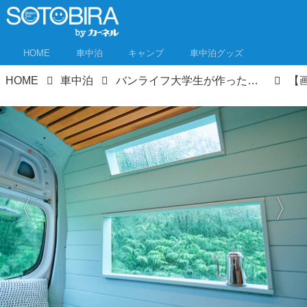
HOME
車中泊
キャンプ
車中泊グッズ
HOME
車中泊
バンライフ大学生が作ったイケア雑貨の車中泊スタイル 日本と北欧の融合の「ジャパンディ」インテリア