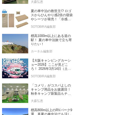
大森弘恵
売！
夏の車中泊の救世主!? ロゴ
スからひんやり感2倍の寝袋
やシーツが発売！「冷感・
吸汗」シリーズに期待
SOTOBIRA編集部
標高1000m以上にある道の
駅！ 夏の車中泊旅で立ち寄
りたい！
カーネル編集部
【大阪キャンピングカーシ
ョー2026】ここが見どこ
ろ！ 2026年3月14日（土）
～15日（日）インテックス
SOTOBIRA編集部
大阪
「コメリ」がコスパよしの
キャンプ用品をお披露目！
秋冬キャンプ新製品もチェ
ックしてきたぞ！
大森弘恵
標高800m以上のRVパーク9
選 真夏の車中泊でも涼し