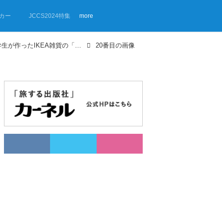
カー
JCCS2024特集
more
【画像ギャラリー】バンライフ大学生が作ったIKEA雑貨の「ジャパンディ」車中泊スタイル
20番目の画像