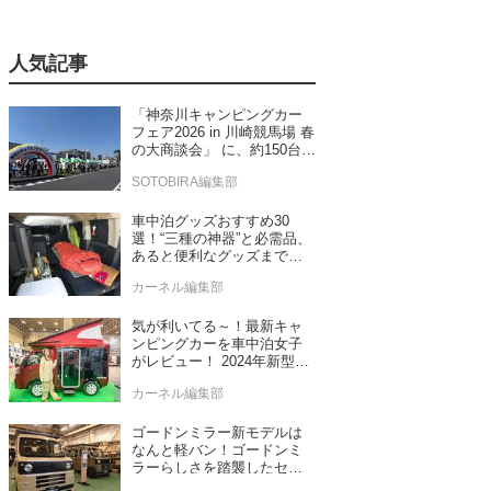
人気記事
「神奈川キャンピングカー
フェア2026 in 川崎競馬場 春
の大商談会」 に、約150台の
キャンピングカーが集結！
SOTOBIRA編集部
車中泊グッズおすすめ30
選！“三種の神器”と必需品、
あると便利なグッズまで車
中泊専門誌推薦
カーネル編集部
気が利いてる～！最新キャ
ンピングカーを車中泊女子
がレビュー！ 2024年新型モ
デル4台をチェック
カーネル編集部
ゴードンミラー新モデルは
なんと軽バン！ゴードンミ
ラーらしさを踏襲したセン
ス抜群のバンライフ車が発