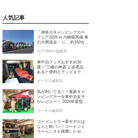
人気記事
「神奈川キャンピングカー
フェア2026 in 川崎競馬場 春
の大商談会」 に、約150台の
キャンピングカーが集結！
SOTOBIRA編集部
車中泊グッズおすすめ30
選！“三種の神器”と必需品、
あると便利なグッズまで車
中泊専門誌推薦
カーネル編集部
気が利いてる～！最新キャ
ンピングカーを車中泊女子
がレビュー！ 2024年新型モ
デル4台をチェック
カーネル編集部
ゴードンミラー新モデルは
なんと軽バン！ゴードンミ
ラーらしさを踏襲したセン
ス抜群のバンライフ車が発