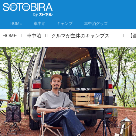
HOME
車中泊
キャンプ
車中泊グッズ
HOME
車中泊
クルマが主体のキャンプスタイル「VAN CAMP」 こだわり派が続々参戦！イベントレポート