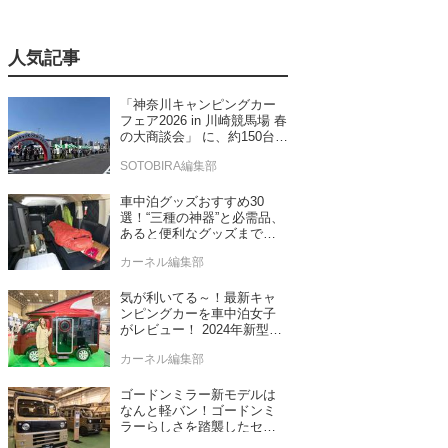
人気記事
「神奈川キャンピングカー
フェア2026 in 川崎競馬場 春
の大商談会」 に、約150台の
キャンピングカーが集結！
SOTOBIRA編集部
車中泊グッズおすすめ30
選！“三種の神器”と必需品、
あると便利なグッズまで車
中泊専門誌推薦
カーネル編集部
気が利いてる～！最新キャ
ンピングカーを車中泊女子
がレビュー！ 2024年新型モ
デル4台をチェック
カーネル編集部
ゴードンミラー新モデルは
なんと軽バン！ゴードンミ
ラーらしさを踏襲したセン
ス抜群のバンライフ車が発