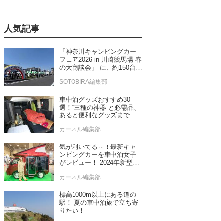
人気記事
「神奈川キャンピングカー
フェア2026 in 川崎競馬場 春
の大商談会」 に、約150台の
キャンピングカーが集結！
SOTOBIRA編集部
車中泊グッズおすすめ30
選！“三種の神器”と必需品、
あると便利なグッズまで車
中泊専門誌推薦
カーネル編集部
気が利いてる～！最新キャ
ンピングカーを車中泊女子
がレビュー！ 2024年新型モ
デル4台をチェック
カーネル編集部
標高1000m以上にある道の
駅！ 夏の車中泊旅で立ち寄
りたい！