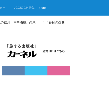
カー
JCCS2024特集
more
【画像ギャラリー】標高1000m以上の信州・車中泊旅、高原めぐり
1番目の画像