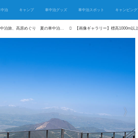
車中泊
キャンプ
車中泊グッズ
車中泊スポット
キャンピング
標高1000m以上の信州・車中泊旅、高原めぐり 夏の車中泊は涼しい信州を旅する②