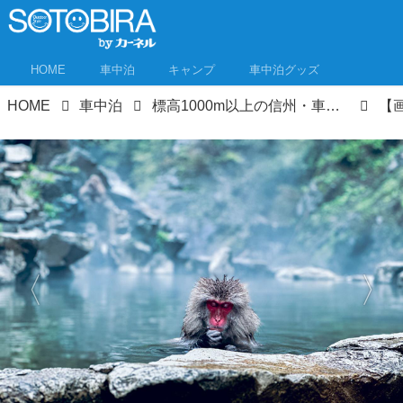
HOME
車中泊
キャンプ
車中泊グッズ
HOME
車中泊
標高1000m以上の信州・車中泊旅、高原めぐり 夏の車中泊は涼しい信州を旅する②