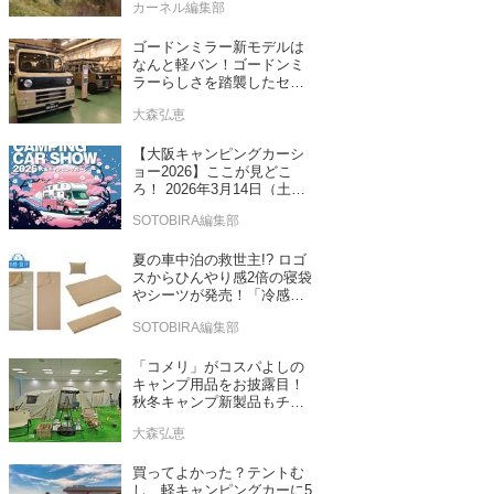
カーネル編集部
ゴードンミラー新モデルは
なんと軽バン！ゴードンミ
ラーらしさを踏襲したセン
ス抜群のバンライフ車が発
大森弘恵
売！
【大阪キャンピングカーシ
ョー2026】ここが見どこ
ろ！ 2026年3月14日（土）
～15日（日）インテックス
SOTOBIRA編集部
大阪
夏の車中泊の救世主!? ロゴ
スからひんやり感2倍の寝袋
やシーツが発売！「冷感・
吸汗」シリーズに期待
SOTOBIRA編集部
「コメリ」がコスパよしの
キャンプ用品をお披露目！
秋冬キャンプ新製品もチェ
ックしてきたぞ！
大森弘恵
買ってよかった？テントむ
し 軽キャンピングカーに5