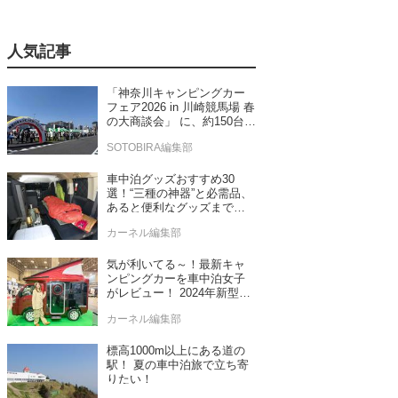
人気記事
「神奈川キャンピングカー
フェア2026 in 川崎競馬場 春
の大商談会」 に、約150台の
キャンピングカーが集結！
SOTOBIRA編集部
車中泊グッズおすすめ30
選！“三種の神器”と必需品、
あると便利なグッズまで車
中泊専門誌推薦
カーネル編集部
気が利いてる～！最新キャ
ンピングカーを車中泊女子
がレビュー！ 2024年新型モ
デル4台をチェック
カーネル編集部
標高1000m以上にある道の
駅！ 夏の車中泊旅で立ち寄
りたい！