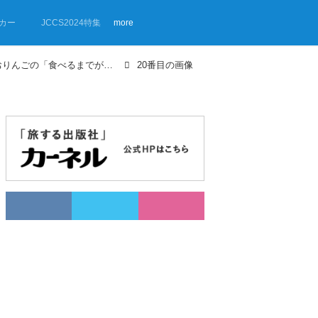
カー
JCCS2024特集
more
【画像ギャラリー】車中泊女子さおりんごの「食べるまでが車中泊★」キャッチ＆スリープ② 北茨城でタチウオ釣り
20番目の画像