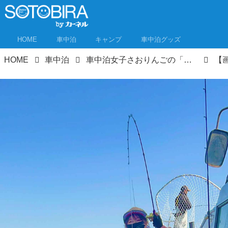
HOME
車中泊
キャンプ
車中泊グッズ
HOME
車中泊
車中泊女子さおりんごの「食べるまでが車中泊★」キャッチ＆スリープ② 北茨城でタチウオ釣り