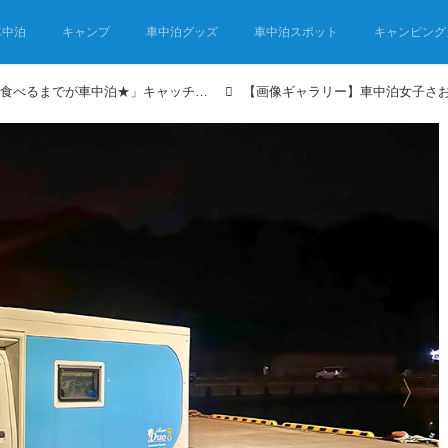
車中泊
キャンプ
車中泊グッズ
車中泊スポット
キャンピング
車中泊女子さおりんごの「食べるまでが車中泊★」キャッチ＆スリープ② 北茨城でタチウオ釣り