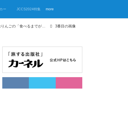
カー
JCCS2024特集
more
【画像ギャラリー】車中泊女子さおりんごの「食べるまでが車中泊★」キャッチ＆スリープ② 北茨城でタチウオ釣り
3番目の画像