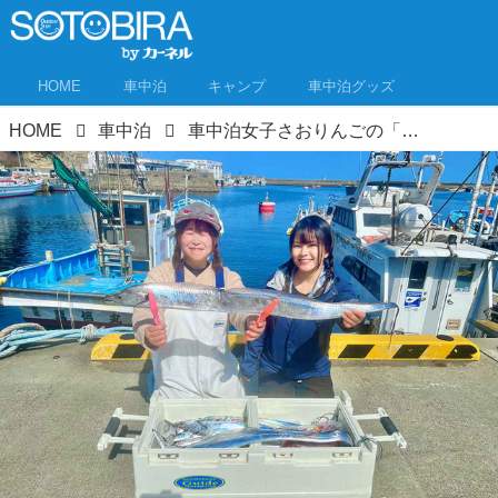
HOME
車中泊
キャンプ
車中泊グッズ
HOME
車中泊
車中泊女子さおりんごの「食べるまでが車中泊★」キャッチ＆スリープ② 北茨城でタチウオ釣り