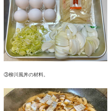
③柳川風丼の材料。