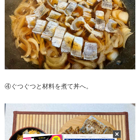
④ぐつぐつと材料を煮て丼へ。