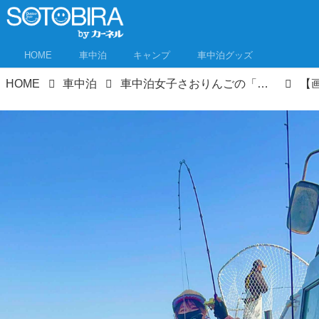
HOME
車中泊
キャンプ
車中泊グッズ
HOME
車中泊
車中泊女子さおりんごの「食べるまでが車中泊★」キャッチ＆スリープ② 北茨城でタチウオ釣り