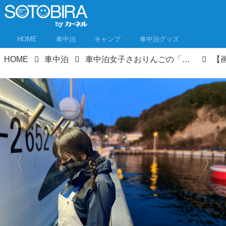
HOME
車中泊
キャンプ
車中泊グッズ
HOME
車中泊
車中泊女子さおりんごの「食べるまでが車中泊★」キャッチ＆スリープ② 北茨城でタチウオ釣り