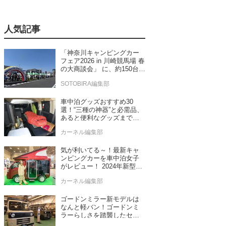
人気記事
「神奈川キャンピングカー
フェア2026 in 川崎競馬場 春
の大商談会」 に、約150台の
キャンピングカーが集結！
SOTOBIRA編集部
車中泊グッズおすすめ30
選！“三種の神器”と必需品、
あると便利なグッズまで車
中泊専門誌推薦
カーネル編集部
気が利いてる～！最新キャ
ンピングカーを車中泊女子
がレビュー！ 2024年新型モ
デル4台をチェック
カーネル編集部
ゴードンミラー新モデルは
なんと軽バン！ゴードンミ
ラーらしさを踏襲したセン
ス抜群のバンライフ車が発