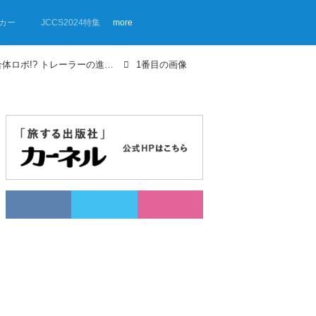
カー
JCCS2024特集
more
【画像ギャラリー】まるで小型の合体ロボ!? トレーラーの進化をアメリカで見た！SEMAショーレポート
1番目の画像