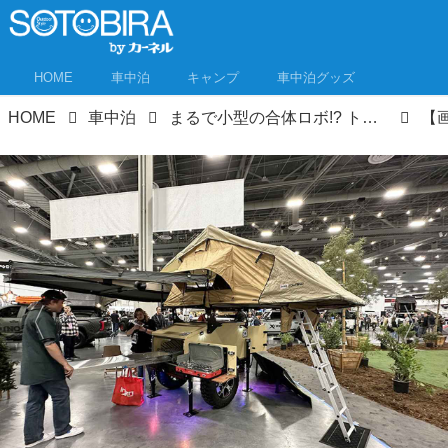
HOME
車中泊
キャンプ
車中泊グッズ
HOME
車中泊
まるで小型の合体ロボ!? トレーラーの進化をアメリカで見た！コンパクトで機能満載、オーニングはバットマンのウイング化!?