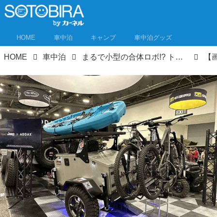
HOME
車中泊
キャンプ
車中泊グッズ
HOME
車中泊
まるで小型の合体ロボ!? トレーラーの進化をアメリカで見た！コンパクトで機能満載、オーニングはバットマンのウイング化!?