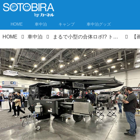
HOME
車中泊
キャンプ
車中泊グッズ
HOME
車中泊
まるで小型の合体ロボ!? トレーラーの進化をアメリカで見た！コンパクトで機能満載、オーニングはバットマンのウイング化!?