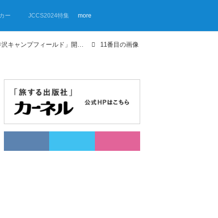
カー
JCCS2024特集
more
【画像ギャラリー】「-be- 北軽井沢キャンプフィールド」開業までの道のりとキャンプ場のつくり方
11番目の画像