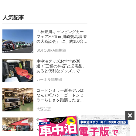
人気記事
「神奈川キャンピングカー
フェア2026 in 川崎競馬場 春
の大商談会」 に、約150台の
キャンピングカーが集結！
SOTOBIRA編集部
車中泊グッズおすすめ30
選！“三種の神器”と必需品、
あると便利なグッズまで車
中泊専門誌推薦
カーネル編集部
ゴードンミラー新モデルは
なんと軽バン！ゴードンミ
ラーらしさを踏襲したセン
ス抜群のバンライフ車が発
大森弘恵
売！
気が利いてる～！最新キャ
ンピングカーを車中泊女子
がレビュー！ 2024年新型モ
デル4台をチェック