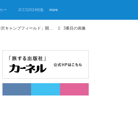
カー
JCCS2024特集
more
【画像ギャラリー】「-be- 北軽井沢キャンプフィールド」開業までの道のりとキャンプ場のつくり方
3番目の画像