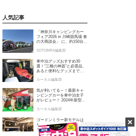
人気記事
「神奈川キャンピングカー
フェア2026 in 川崎競馬場 春
の大商談会」 に、約150台の
キャンピングカーが集結！
SOTOBIRA編集部
車中泊グッズおすすめ30
選！“三種の神器”と必需品、
あると便利なグッズまで車
中泊専門誌推薦
カーネル編集部
気が利いてる～！最新キャ
ンピングカーを車中泊女子
がレビュー！ 2024年新型モ
デル4台をチェック
カーネル編集部
ゴードンミラー新モデルは
なんと軽バン！ゴードンミ
ラーらしさを踏襲したセン
ス抜群のバンライフ車が発