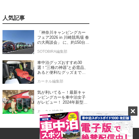
人気記事
「神奈川キャンピングカー
フェア2026 in 川崎競馬場 春
の大商談会」 に、約150台の
キャンピングカーが集結！
SOTOBIRA編集部
車中泊グッズおすすめ30
選！“三種の神器”と必需品、
あると便利なグッズまで車
中泊専門誌推薦
カーネル編集部
気が利いてる～！最新キャ
ンピングカーを車中泊女子
がレビュー！ 2024年新型モ
デル4台をチェック
カーネル編集部
ゴードンミラー新モデルは
なんと軽バン！ゴードンミ
ラーらしさを踏襲したセン
ス抜群のバンライフ車が発