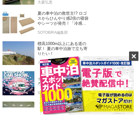
大森弘恵
売！
夏の車中泊の救世主!? ロゴ
スからひんやり感2倍の寝袋
やシーツが発売！「冷感・
吸汗」シリーズに期待
SOTOBIRA編集部
標高1000m以上にある道の
駅！ 夏の車中泊旅で立ち寄
りたい！
カーネル編集部
【大阪キャンピングカーシ
ョー2026】ここが見どこ
ろ！ 2026年3月14日（土）
～15日（日）インテックス
SOTOBIRA編集部
大阪
「コメリ」がコスパよしの
キャンプ用品をお披露目！
秋冬キャンプ新製品もチェ
ックしてきたぞ！
大森弘恵
標高800m以上のRVパーク9
選 真夏の車中泊でも涼し