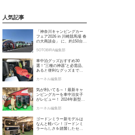
人気記事
「神奈川キャンピングカー
フェア2026 in 川崎競馬場 春
の大商談会」 に、約150台の
キャンピングカーが集結！
SOTOBIRA編集部
車中泊グッズおすすめ30
選！“三種の神器”と必需品、
あると便利なグッズまで車
中泊専門誌推薦
カーネル編集部
気が利いてる～！最新キャ
ンピングカーを車中泊女子
がレビュー！ 2024年新型モ
デル4台をチェック
カーネル編集部
ゴードンミラー新モデルは
なんと軽バン！ゴードンミ
ラーらしさを踏襲したセン
ス抜群のバンライフ車が発