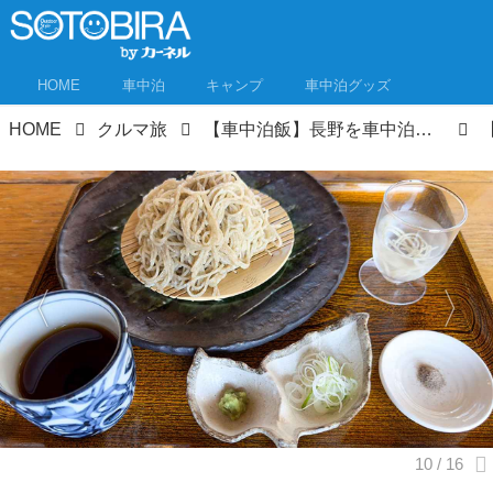
HOME
車中泊
キャンプ
車中泊グッズ
HOME
クルマ旅
【車中泊飯】長野を車中泊で旅するなら、うまい「信州そば」を食すべし！ 信州そば処8選