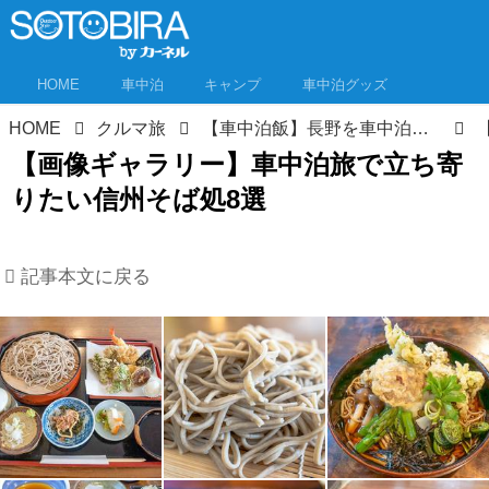
HOME
車中泊
キャンプ
車中泊グッズ
HOME
クルマ旅
【車中泊飯】長野を車中泊で旅するなら、うまい「信州そば」を食すべし！ 信州そば処8選
【画像ギャラリー】車中泊旅で立ち寄
りたい信州そば処8選
記事本文に戻る