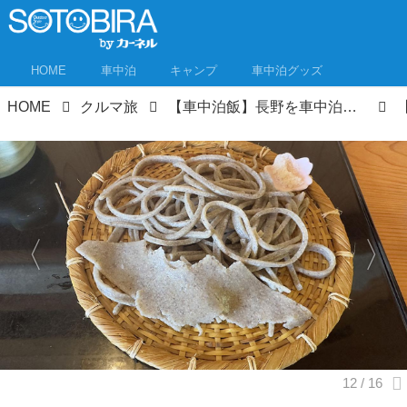
HOME
車中泊
キャンプ
車中泊グッズ
HOME
クルマ旅
【車中泊飯】長野を車中泊で旅するなら、うまい「信州そば」を食すべし！ 信州そば処8選