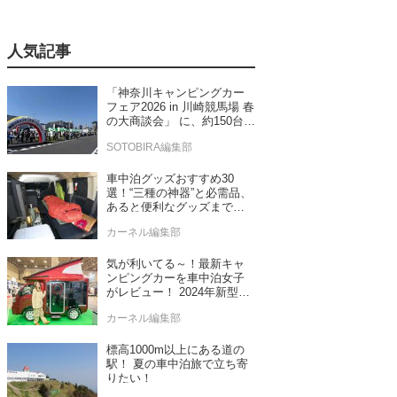
人気記事
「神奈川キャンピングカー
フェア2026 in 川崎競馬場 春
の大商談会」 に、約150台の
キャンピングカーが集結！
SOTOBIRA編集部
車中泊グッズおすすめ30
選！“三種の神器”と必需品、
あると便利なグッズまで車
中泊専門誌推薦
カーネル編集部
気が利いてる～！最新キャ
ンピングカーを車中泊女子
がレビュー！ 2024年新型モ
デル4台をチェック
カーネル編集部
標高1000m以上にある道の
駅！ 夏の車中泊旅で立ち寄
りたい！