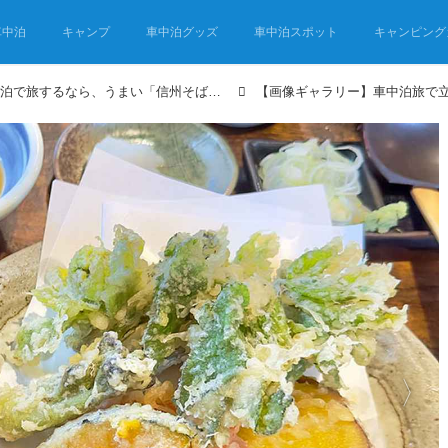
車中泊
キャンプ
車中泊グッズ
車中泊スポット
キャンピング
【車中泊飯】長野を車中泊で旅するなら、うまい「信州そば」を食すべし！ 信州そば処8選
【画像ギャラリー】車中泊旅で立