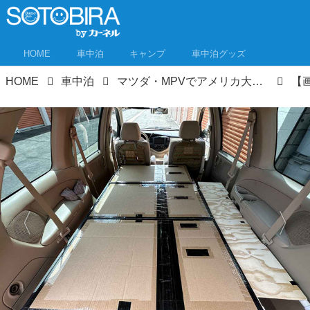
HOME
車中泊
キャンプ
車中泊グッズ
HOME
車中泊
マツダ・MPVでアメリカ大陸横断ロードトリップ⑥ リゾート感満載のフロリダへ。スケールの大きさに圧倒！