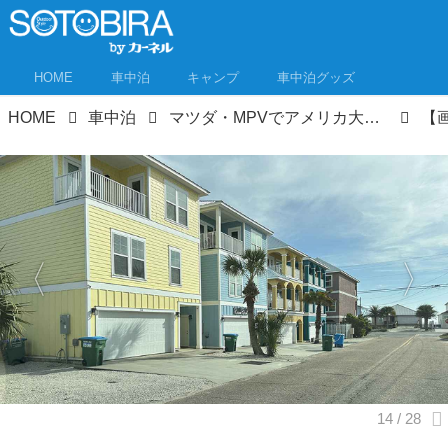
HOME
車中泊
キャンプ
車中泊グッズ
HOME
車中泊
マツダ・MPVでアメリカ大陸横断ロードトリップ⑥ リゾート感満載のフロリダへ。スケールの大きさに圧倒！