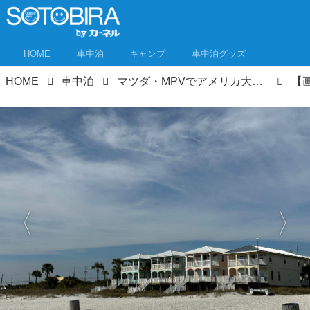
HOME
車中泊
キャンプ
車中泊グッズ
HOME
車中泊
マツダ・MPVでアメリカ大陸横断ロードトリップ⑥ リゾート感満載のフロリダへ。スケールの大きさに圧倒！