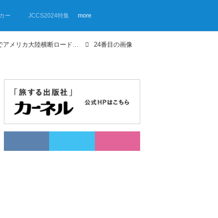
カー
JCCS2024特集
more
【画像ギャラリー】マツダ・MPVでアメリカ大陸横断ロードトリップ⑥ フロリダ
24番目の画像