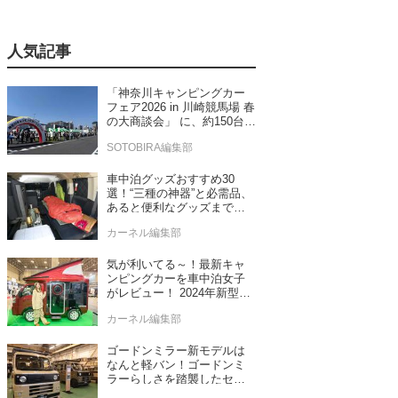
人気記事
「神奈川キャンピングカー
フェア2026 in 川崎競馬場 春
の大商談会」 に、約150台の
キャンピングカーが集結！
SOTOBIRA編集部
車中泊グッズおすすめ30
選！“三種の神器”と必需品、
あると便利なグッズまで車
中泊専門誌推薦
カーネル編集部
気が利いてる～！最新キャ
ンピングカーを車中泊女子
がレビュー！ 2024年新型モ
デル4台をチェック
カーネル編集部
ゴードンミラー新モデルは
なんと軽バン！ゴードンミ
ラーらしさを踏襲したセン
ス抜群のバンライフ車が発