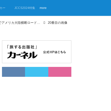
カー
JCCS2024特集
more
【画像ギャラリー】マツダ・MPVでアメリカ大陸横断ロードトリップ⑥ フロリダ
20番目の画像