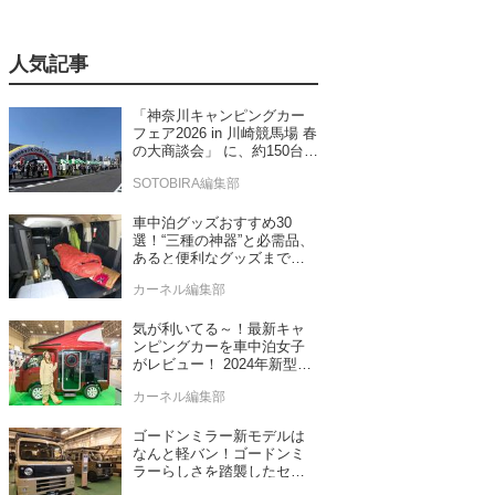
人気記事
「神奈川キャンピングカー
フェア2026 in 川崎競馬場 春
の大商談会」 に、約150台の
キャンピングカーが集結！
SOTOBIRA編集部
車中泊グッズおすすめ30
選！“三種の神器”と必需品、
あると便利なグッズまで車
中泊専門誌推薦
カーネル編集部
気が利いてる～！最新キャ
ンピングカーを車中泊女子
がレビュー！ 2024年新型モ
デル4台をチェック
カーネル編集部
ゴードンミラー新モデルは
なんと軽バン！ゴードンミ
ラーらしさを踏襲したセン
ス抜群のバンライフ車が発