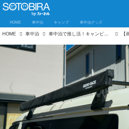
HOME
車中泊
キャンプ
車中泊グッズ
HOME
車中泊
車中泊で推し活！キャンピングカー購入も推しのため！母娘3人車中泊でジャニーズを追う！①