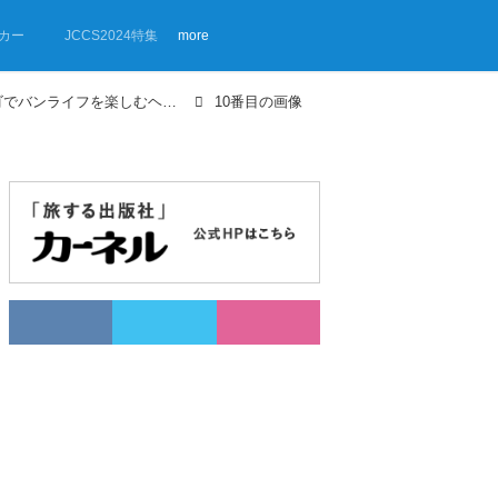
カー
JCCS2024特集
more
【画像ギャラリー】マツダ・ボンゴでバンライフを楽しむヘンミマオさんの、車中泊・快眠テク
10番目の画像