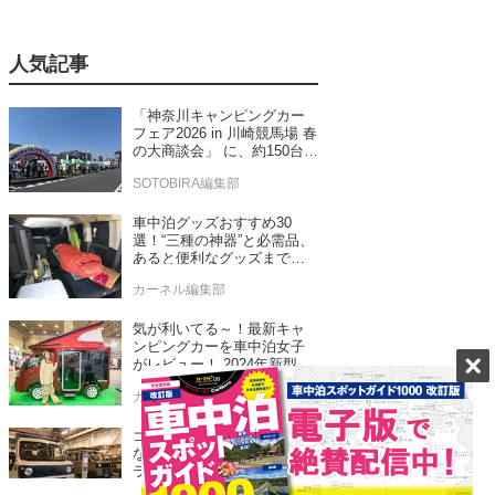
人気記事
「神奈川キャンピングカー
フェア2026 in 川崎競馬場 春
の大商談会」 に、約150台の
キャンピングカーが集結！
SOTOBIRA編集部
車中泊グッズおすすめ30
選！“三種の神器”と必需品、
あると便利なグッズまで車
中泊専門誌推薦
カーネル編集部
気が利いてる～！最新キャ
ンピングカーを車中泊女子
がレビュー！ 2024年新型モ
デル4台をチェック
カーネル編集部
ゴードンミラー新モデルは
なんと軽バン！ゴードンミ
ラーらしさを踏襲したセン
ス抜群のバンライフ車が発