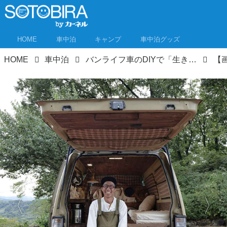
HOME
車中泊
キャンプ
車中泊グッズ
HOME
車中泊
バンライフ車のDIYで「生き方」が変わった車中泊の達人に聞く、車中泊の快適就寝術