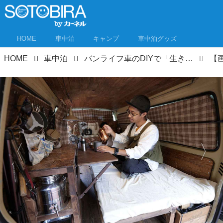
HOME
車中泊
キャンプ
車中泊グッズ
HOME
車中泊
バンライフ車のDIYで「生き方」が変わった車中泊の達人に聞く、車中泊の快適就寝術