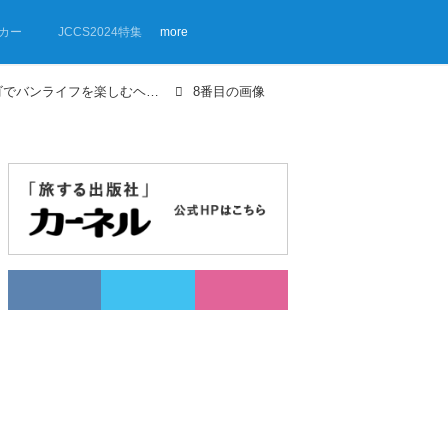
カー
JCCS2024特集
more
【画像ギャラリー】マツダ・ボンゴでバンライフを楽しむヘンミマオさんの、車中泊・快眠テク
8番目の画像