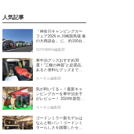
人気記事
「神奈川キャンピングカー
フェア2026 in 川崎競馬場 春
の大商談会」 に、約150台の
キャンピングカーが集結！
SOTOBIRA編集部
車中泊グッズおすすめ30
選！“三種の神器”と必需品、
あると便利なグッズまで車
中泊専門誌推薦
カーネル編集部
気が利いてる～！最新キャ
ンピングカーを車中泊女子
がレビュー！ 2024年新型モ
デル4台をチェック
カーネル編集部
ゴードンミラー新モデルは
なんと軽バン！ゴードンミ
ラーらしさを踏襲したセン
ス抜群のバンライフ車が発