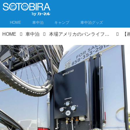
HOME
車中泊
キャンプ
車中泊グッズ
HOME
車中泊
本場アメリカのバンライフイベントを取材！ USキャンパースタイルはいま何が流行ってる？①