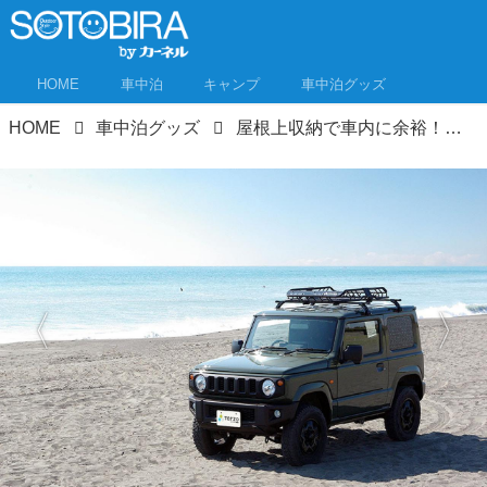
HOME
車中泊
キャンプ
車中泊グッズ
HOME
車中泊グッズ
屋根上収納で車内に余裕！ルーフボックス＆ルーフラックおすすめ11選＋α！