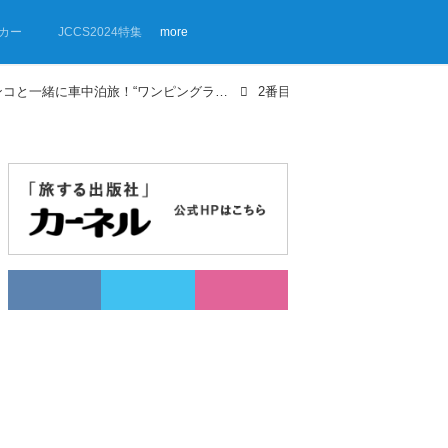
カー
JCCS2024特集
more
【画像ギャラリー】ワンコと一緒に車中泊旅！“ワンピングライフ”始めました！①
2番目の画像