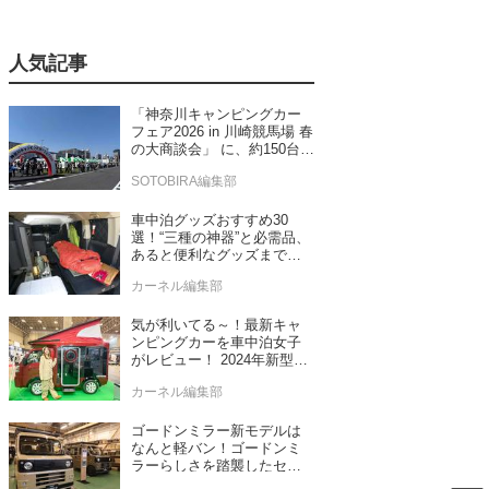
人気記事
「神奈川キャンピングカー
フェア2026 in 川崎競馬場 春
の大商談会」 に、約150台の
キャンピングカーが集結！
SOTOBIRA編集部
車中泊グッズおすすめ30
選！“三種の神器”と必需品、
あると便利なグッズまで車
中泊専門誌推薦
カーネル編集部
気が利いてる～！最新キャ
ンピングカーを車中泊女子
がレビュー！ 2024年新型モ
デル4台をチェック
カーネル編集部
ゴードンミラー新モデルは
なんと軽バン！ゴードンミ
ラーらしさを踏襲したセン
ス抜群のバンライフ車が発