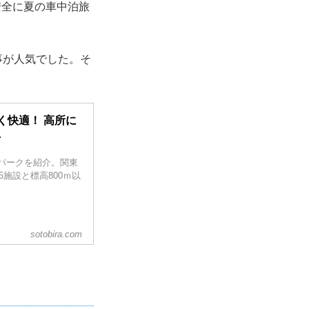
安全に夏の車中泊旅
事が人気でした。そ
く快適！ 高所に
A
パークを紹介。関東
5施設と標高800ｍ以
sotobira.com