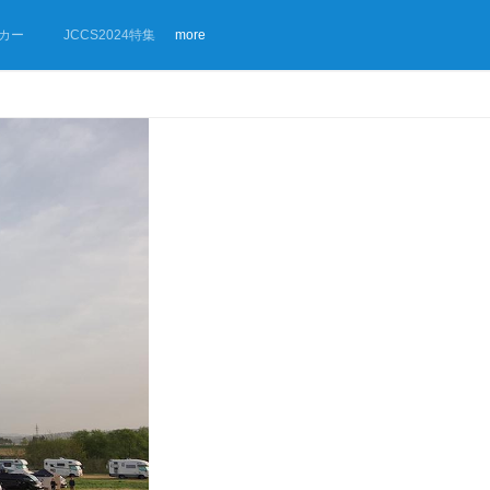
カー
JCCS2024特集
more