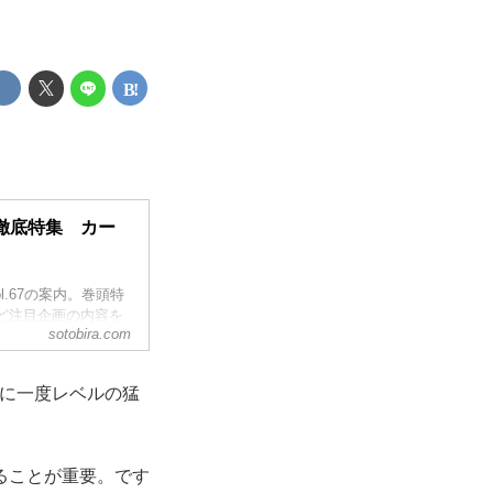
徹底特集 カー
l.67の案内。巻頭特
ど注目企画の内容を
sotobira.com
年に一度レベルの猛
ることが重要。です