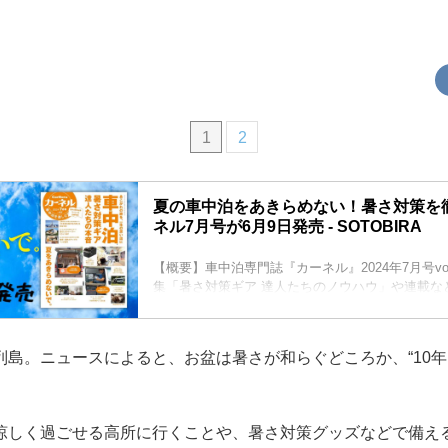
1
2
夏の車中泊をあきらめない！暑さ対策を
ネル7月号が6月9日発売 - SOTOBIRA
【概要】車中泊専門誌『カーネル』2024年7月号vo
集「暑さ対策ギア 達人たちのノウハウ」や連載な
紹介。2024年6月7日発売。
列島。ニュースによると、お盆は暑さが和らぐどころか、“10
涼しく過ごせる高所に行くことや、暑さ対策グッズなどで備え