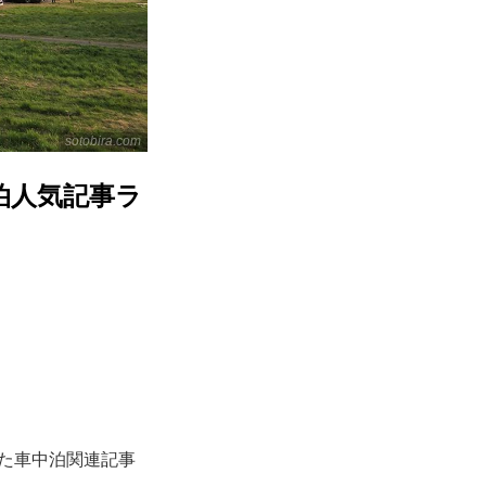
sotobira.com
泊人気記事ラ
った車中泊関連記事