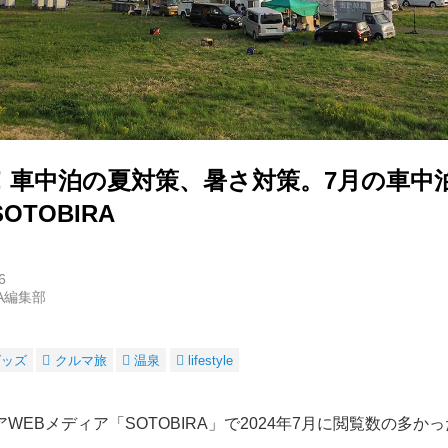
！車中泊の夏対策、暑さ対策。7月の車中
TOBIRA
6
RA編集部
グッズ
クルマ旅
温泉
lifestyle
WEBメディア「SOTOBIRA」で2024年7月に閲覧数の多か