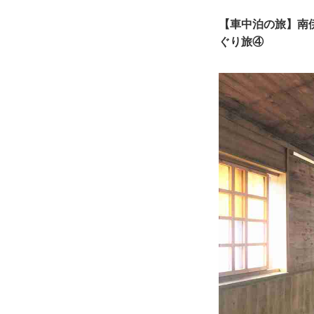
【車中泊の旅】南
ぐり旅④