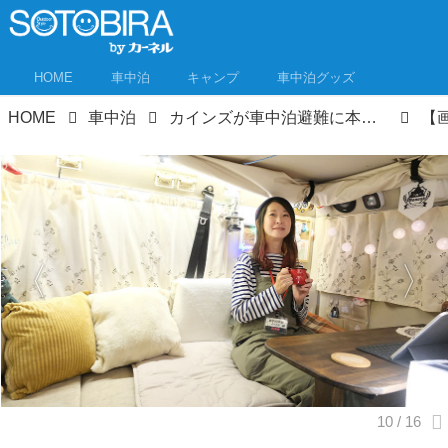
HOME
車中泊
キャンプ
車中泊グッズ
HOME
車中泊
カインズが車中泊避難に本気モード!? ホームセンターで車中泊体験イベントを開催！【レポート】